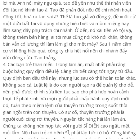
lợi mà. Anh nói mày ngu quá, tao để yên như thế thì nhân viên
đối tác nó khinh tao à. Tao đã phản đối, nếu để chi nhánh hoạt
động tốt, hoá ra tao sai à? Thế là tao giả vờ đồng ý, đề xuất cử
một đứa bất tài vô dụng nhưng hiểu biết và mồm miệng hay
lắm sang đấy phụ trách chi nhánh. Ở bển, nó xài tiền vô tội vạ,
không thèm bán hàng, ai tới mua cũng nói khó nói khăn, không
bán vẫn có lương thì làm làm gì cho mệt mày? Sau 1 năm cầm
cự vì không hiệu quả, công ty chịu hết nổi nên chi nhánh đấy
vừa đóng cửa. Tao thắng.
4. Các bạn trẻ thân mến. Trong làm ăn, nhất nhất phải rằng
buộc bằng quy định điều lệ. Càng chi tiết càng tốt ngay từ đầu.
Quy định ban đầu thế này, nhưng lúc sau có thể hoàn toàn khác.
Không sao cả. Luật lệ là do con người tạo ra để quản lý cho dễ,
nên phải được chỉnh sửa liên tục sao cho phù hợp hoàn cảnh
thực tế phát sinh. Và mọi người phải chấp hành quy định mới
đó, tuân theo mệnh lệnh của thuyền trưởng trong suốt thời
gian ngồi trên con thuyền. Có sự cố, thuyền trưởng phải là
người cuối cùng rời thuyền. Nguyên tắc hàng hải lẫn làm ăn.
Chúng ta không nên hợp tác với người SĨ DIỆN cao ngất, mệt
mỏi lắm. Nếu bạn trẻ có bệnh SĨ, phải lập tức từ bỏ. Cũng không