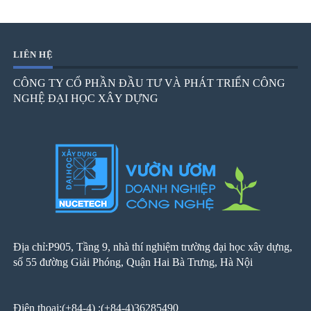
LIÊN HỆ
CÔNG TY CỔ PHẦN ĐẦU TƯ VÀ PHÁT TRIỂN CÔNG
NGHỆ ĐẠI HỌC XÂY DỰNG
Địa chỉ:P905, Tầng 9, nhà thí nghiệm trường đại học xây dựng,
số 55 đường Giải Phóng, Quận Hai Bà Trưng, Hà Nội
Điện thoại:(+84-4) :(+84-4)36285490