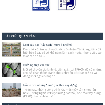
BÀI VIẾT QUAN TÂM
Loại cây nào "tẩy sạch" nước ô nhiễm?
Dùng bè cỏ làm sạch nước sông ô nhiễm Từ lâu người ta đã
biết bộ rễ cây cỏ có khả năng làm sạch nước, nhưng việc sản
xuất các bè cỏ ...
Khởi nghiệp vừa sức
Một số chuyên gia kinh tế, diễn giả… tại TPHCM đã có những
chia sẻ chân thành dành cho sinh viên, các bạn trẻ đã và
đang khởi nghiệp hoặc c...
Nỗi lo bên những “núi” phế thải xây dựng
Hiện nay, những công trình xây mới ngày càng mọc lên
nhiều, đồng nghĩa với việc lượng đất thải, phế thải xây dựng
(PTXD) phát sinh lớn. Vì...