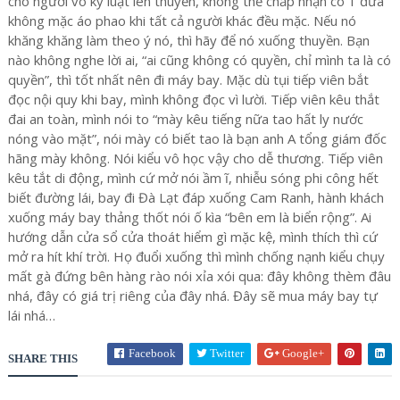
cho người vô kỷ luật lên thuyền, không thể chấp nhận có 1 đứa
không mặc áo phao khi tất cả người khác đều mặc. Nếu nó
khăng khăng làm theo ý nó, thì hãy để nó xuống thuyền. Bạn
nào không nghe lời ai, “ai cũng không có quyền, chỉ mình ta là có
quyền”, thì tốt nhất nên đi máy bay. Mặc dù tụi tiếp viên bắt
đọc nội quy khi bay, mình không đọc vì lười. Tiếp viên kêu thắt
đai an toàn, mình nói to “mày kêu tiếng nữa tao hất ly nước
nóng vào mặt”, nói mày có biết tao là bạn anh A tổng giám đốc
hãng mày không. Nói kiểu vô học vậy cho dễ thương. Tiếp viên
kêu tắt di động, mình cứ mở nói ầm ĩ, nhiễu sóng phi công hết
biết đường lái, bay đi Đà Lạt đáp xuống Cam Ranh, hành khách
xuống máy bay thảng thốt nói ố kìa “bên em là biển rộng”. Ai
hướng dẫn cửa sổ cửa thoát hiểm gì mặc kệ, mình thích thì cứ
mở ra hít khí trời. Họ đuổi xuống thì mình chống nạnh kiểu chụy
mất gà đứng bên hàng rào nói xỉa xói qua: đây không thèm đâu
nhá, đây có giá trị riêng của đây nhá. Đây sẽ mua máy bay tự
lái nhá…
Facebook
Twitter
Google+
SHARE THIS