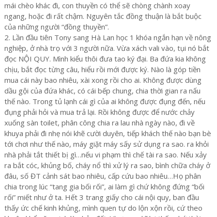
mái chèo khác đi, con thuyền có thể sẽ chòng chành xoay
ngang, hoặc đi rất chậm. Nguyên tắc đồng thuận là bắt buộc
của những người “đồng thuyền”.
2. Lần đầu tiên Tony sang Hà Lan học 1 khóa ngắn hạn về nông
nghiệp, ở nhà trọ với 3 người nữa. Vừa xách vali vào, tụi nó bắt
đọc NỘI QUY. Mình kiểu thôi đưa tao ký đại. Ba đứa kia không
chịu, bắt đọc từng câu, hiểu rồi mới được ký. Nào là góp tiền
mua cái này bao nhiêu, xài xong rồi cho ai. Không được dùng
dầu gội của đứa khác, có cái bếp chung, chia thời gian ra nấu
thế nào. Trong tủ lạnh cái gì của ai không được đụng đến, nếu
đụng phải hỏi và mua trả lại. Rồi không được để nước chảy
xuống sàn toilet, phân công chia ra lau nhà ngày nào, đi về
khuya phải đi nhẹ nói khẽ cười duyên, tiếp khách thế nào bạn bè
tới chơi như thế nào, máy giặt máy sấy sử dụng ra sao. ra khỏi
nhà phải tắt thiết bị gì…nếu vi phạm thì chế tài ra sao. Nếu xảy
ra bắt cóc, khủng bố, cháy nổ thì xử lý ra sao, bình chữa cháy ở
đâu, số ĐT cảnh sát bao nhiêu, cấp cứu bao nhiêu…Họ phân
chia trong lúc “tang gia bối rối”, ai làm gì chứ không đứng “bối
rối” miết như ở ta. Hết 3 trang giấy cho cái nội quy, ban đầu
thấy ức chế kinh khủng, mình quen tự do lộn xộn rồi, cứ theo