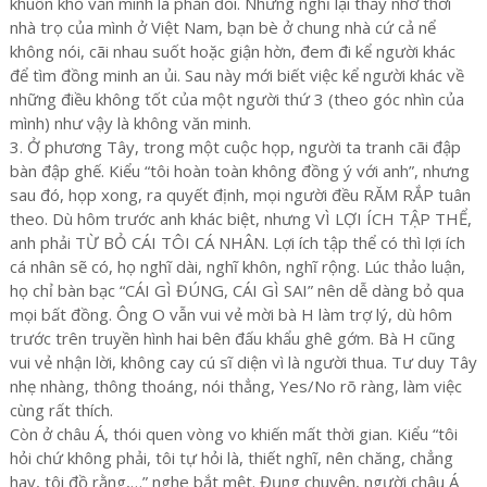
khuôn khổ văn minh là phản đối. Nhưng nghĩ lại thấy nhớ thời
nhà trọ của mình ở Việt Nam, bạn bè ở chung nhà cứ cả nể
không nói, cãi nhau suốt hoặc giận hờn, đem đi kể người khác
để tìm đồng minh an ủi. Sau này mới biết việc kể người khác về
những điều không tốt của một người thứ 3 (theo góc nhìn của
mình) như vậy là không văn minh.
3. Ở phương Tây, trong một cuộc họp, người ta tranh cãi đập
bàn đập ghế. Kiểu “tôi hoàn toàn không đồng ý với anh”, nhưng
sau đó, họp xong, ra quyết định, mọi người đều RĂM RẮP tuân
theo. Dù hôm trước anh khác biệt, nhưng VÌ LỢI ÍCH TẬP THỂ,
anh phải TỪ BỎ CÁI TÔI CÁ NHÂN. Lợi ích tập thể có thì lợi ích
cá nhân sẽ có, họ nghĩ dài, nghĩ khôn, nghĩ rộng. Lúc thảo luận,
họ chỉ bàn bạc “CÁI GÌ ĐÚNG, CÁI GÌ SAI” nên dễ dàng bỏ qua
mọi bất đồng. Ông O vẫn vui vẻ mời bà H làm trợ lý, dù hôm
trước trên truyền hình hai bên đấu khẩu ghê gớm. Bà H cũng
vui vẻ nhận lời, không cay cú sĩ diện vì là người thua. Tư duy Tây
nhẹ nhàng, thông thoáng, nói thẳng, Yes/No rõ ràng, làm việc
cùng rất thích.
Còn ở châu Á, thói quen vòng vo khiến mất thời gian. Kiểu “tôi
hỏi chứ không phải, tôi tự hỏi là, thiết nghĩ, nên chăng, chẳng
hay, tôi đồ rằng,…” nghe bắt mệt. Đụng chuyện, người châu Á