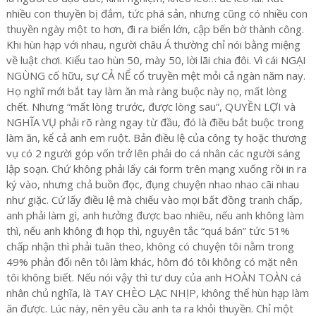
nhiều con thuyền bị đắm, tức phá sản, nhưng cũng có nhiều con
thuyền ngày một to hơn, đi ra biển lớn, cập bến bờ thành công.
Khi hùn hạp với nhau, người châu Á thường chỉ nói bằng miệng
về luật chơi. Kiểu tao hùn 50, mày 50, lời lãi chia đôi. Vì cái NGẠI
NGÙNG cố hữu, sự CẢ NỂ cổ truyền mệt mỏi cả ngàn năm nay.
Họ nghĩ mới bắt tay làm ăn mà ràng buộc này nọ, mất lòng
chết. Nhưng “mất lòng trước, được lòng sau”, QUYỀN LỢI và
NGHĨA VỤ phải rõ ràng ngay từ đầu, đó là điều bắt buộc trong
làm ăn, kể cả anh em ruột. Bản điều lệ của công ty hoặc thương
vụ có 2 người góp vốn trở lên phải do cá nhân các người sáng
lập soạn. Chứ không phải lấy cái form trên mạng xuống rồi in ra
ký vào, nhưng chả buồn đọc, đụng chuyện nhao nhao cãi nhau
như giặc. Cứ lấy điều lệ mà chiếu vào mọi bất đồng tranh chấp,
anh phải làm gì, anh hưởng được bao nhiêu, nếu anh không làm
thì, nếu anh không đi họp thì, nguyên tắc “quá bán” tức 51%
chấp nhận thì phải tuân theo, không có chuyện tôi nằm trong
49% phản đối nên tôi làm khác, hôm đó tôi không có mặt nên
tôi không biết. Nếu nói vậy thì tư duy của anh HOÀN TOÀN cá
nhân chủ nghĩa, là TAY CHÈO LẠC NHỊP, không thể hùn hạp làm
ăn được. Lúc này, nên yêu cầu anh ta ra khỏi thuyền. Chỉ một