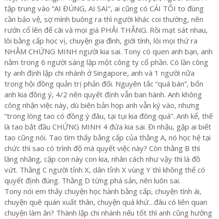
tập trung vào “AI ĐÚNG, AI SAI”, ai cũng có CÁI TÔI to đùng
cần bảo vệ, sợ mình buông ra thì người khác coi thường, nên
rướn cổ lên để cãi và mọi giá PHẢI THẮNG. Rồi mạt sát nhau,
lôi bằng cấp học vị, chuyện gia đình, giới tính, lôi mọi thứ ra
NHẰM CHỨNG MINH người kia sai. Tony có quen anh bạn, anh
nằm trong 6 người sáng lập một công ty cổ phần. Có lần công
ty anh định lập chi nhánh ở Singapore, anh và 1 người nữa
trong hội đồng quản trị phản đối. Nguyên tắc “quá bán”, bốn
anh kia đồng ý, 4/2 nên quyết định vẫn ban hành. Anh không
công nhận việc này, dù biên bản họp anh vẫn ký vào, nhưng
“trong lòng tao có đồng ý đâu, tại tụi kia đông quá”. Anh kể, thế
là tao bắt đầu CHỨNG MINH 4 đứa kia sai. Đi nhậu, gặp ai biết
tao cũng nói. Tao tìm thấy bằng cấp của thằng A, nó học hệ tại
chức thì sao có trình độ mà quyết việc này? Còn thằng B thì
lăng nhăng, cặp con này con kia, nhân cách như vậy thì là đồ
vứt. Thằng C người tỉnh X, dân tỉnh X vùng Y thì không thể có
quyết định đúng. Thằng D từng phá sản, nên luôn sai.
Tony nói em thấy chuyện học hành bằng cấp, chuyện tình ái,
chuyện quê quán xuất thân, chuyện quá khứ…đâu có liên quan
chuyện làm ăn? Thành lập chi nhánh nếu tốt thì anh cũng hưởng